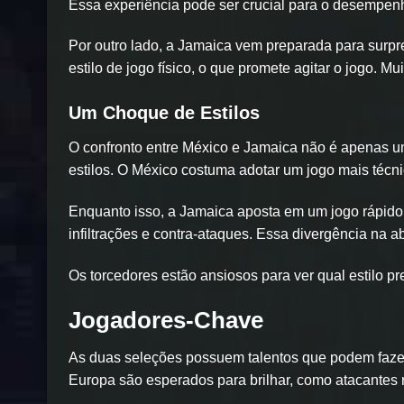
Essa experiência pode ser crucial para o desempen
Por outro lado, a Jamaica vem preparada para surpr
estilo de jogo físico, o que promete agitar o jogo. M
Um Choque de Estilos
O confronto entre México e Jamaica não é apenas 
estilos. O México costuma adotar um jogo mais técni
Enquanto isso, a Jamaica aposta em um jogo rápido
infiltrações e contra-ataques. Essa divergência na a
Os torcedores estão ansiosos para ver qual estilo p
Jogadores-Chave
As duas seleções possuem talentos que podem fazer
Europa são esperados para brilhar, como atacantes r