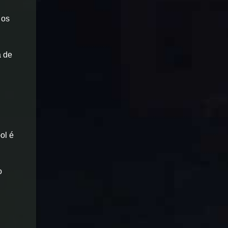
 os
a de
ol é
o