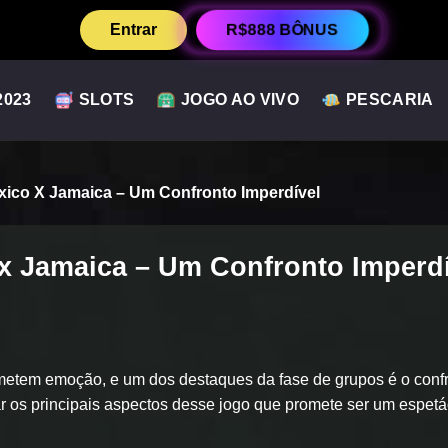
Entrar
R$888 BÔNUS
2023
SLOTS
JOGO AO VIVO
PESCARIA
ico X Jamaica – Um Confronto Imperdível
x Jamaica – Um Confronto Imperdí
metem emoção, e um dos destaques da fase de grupos é o conf
ar os principais aspectos desse jogo que promete ser um espetá