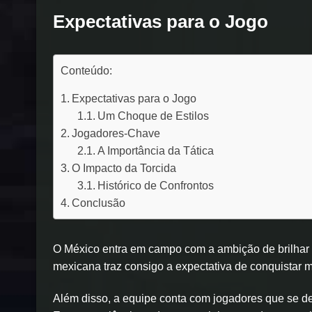
Expectativas para o Jogo
Conteúdo:
Expectativas para o Jogo
Um Choque de Estilos
Jogadores-Chave
A Importância da Tática
O Impacto da Torcida
Histórico de Confrontos
Conclusão
O México entra em campo com a ambição de brilhar 
mexicana traz consigo a expectativa de conquistar ma
Além disso, a equipe conta com jogadores que se 