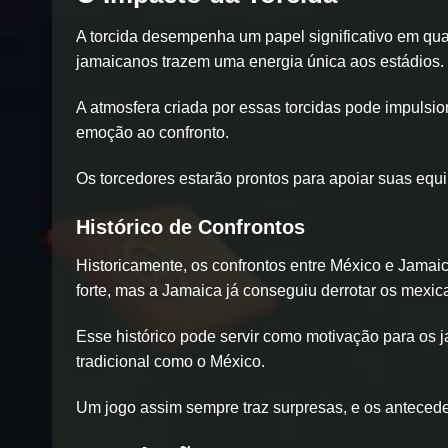
A torcida desempenha um papel significativo em qua
jamaicanos trazem uma energia única aos estádios.
A atmosfera criada por essas torcidas pode impulsi
emoção ao confronto.
Os torcedores estarão prontos para apoiar suas equi
Histórico de Confrontos
Historicamente, os confrontos entre México e Jamaic
forte, mas a Jamaica já conseguiu derrotar os mexi
Esse histórico pode servir como motivação para os 
tradicional como o México.
Um jogo assim sempre traz surpresas, e os antecede