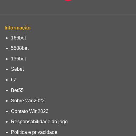
Informação
166bet
5588bet
136bet
Sebet
6Z
Bet55
Sobre Win2023
Contato Win2023
Responsabilidade do jogo
Política e privacidade