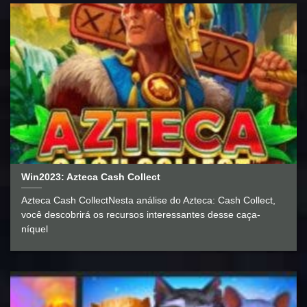
Win2023: Azteca Cash Collect
Azteca Cash CollectNesta análise do Azteca: Cash Collect,
você descobrirá os recursos interessantes desse caça-
níquel