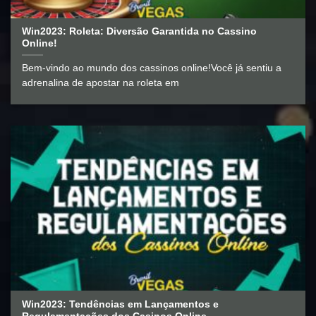
Win2023: Roleta: Diversão Garantida no Cassino
Online!
Bem-vindo ao mundo dos cassinos online!Você já sentiu a
adrenalina de apostar na roleta em
Win2023: Tendências em Lançamentos e