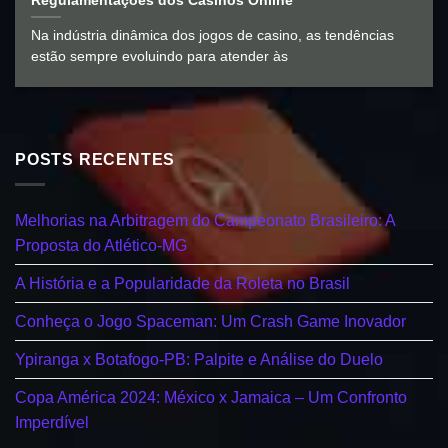
Regulamentações dos Casinos Online
Na indústria dinâmica dos jogos de casino, as tendências
estão sempre evoluindo para atender às
POSTS RECENTES
Melhorias na Arbitragem do Campeonato Brasileiro: A
Proposta do Atlético-MG
A História e a Popularidade da Roleta no Brasil
Conheça o Jogo Spaceman: Um Crash Game Inovador
Ypiranga x Botafogo-PB: Palpite e Análise do Duelo
Copa América 2024: México x Jamaica – Um Confronto
Imperdível