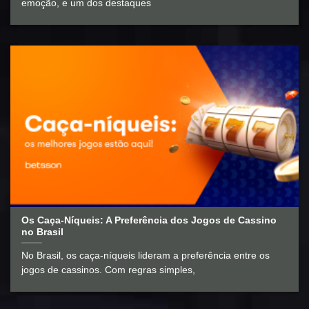
emoção, e um dos destaques
Os Caça-Níqueis: A Preferência dos Jogos de Cassino
no Brasil
No Brasil, os caça-níqueis lideram a preferência entre os
jogos de cassinos. Com regras simples,