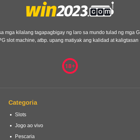
sa mga kilalang tagapagbigay ng laro sa mundo tulad ng mga Ge
PG slot machine, atbp. upang matiyak ang kalidad at kaligtasan
Categoria
Slots
Jogo ao vivo
Pescaria