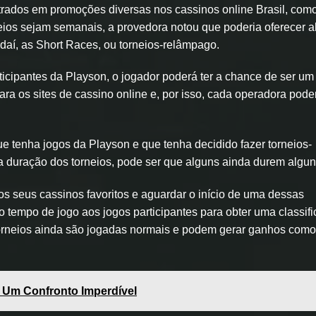
rados em promoções diversas nos cassinos online Brasil, com
eios sejam semanais, a provedora notou que poderia oferecer a
 daí, as Short Races, ou torneios-relâmpago.
icipantes da Playson, o jogador poderá ter a chance de ser um
ara os sites de cassino online e, por isso, cada operadora pode
e tenha jogos da Playson e que tenha decidido fazer torneios-
duração dos torneios, pode ser que alguns ainda durem algun
nos seus cassinos favoritos e aguardar o início de uma dessas
 tempo de jogo aos jogos participantes para obter uma classif
 torneios ainda são jogadas normais e podem gerar ganhos como
 Um Confronto Imperdível