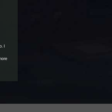
. I
 more