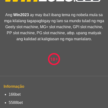
Ang
Win2023
ay may iba't ibang tema ng nobela mula sa
mga kilalang tagapagbigay ng laro sa mundo tulad ng mga
Geely slot machine, MG+ slot machine, GPI slot machine,
PP slot machine, PG slot machine, atbp. upang matiyak
ang kalidad at kaligtasan ng mga manlalaro.
Informação
166bet
5588bet