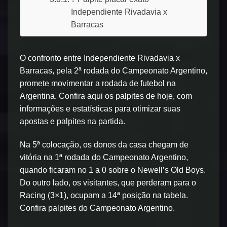
Independiente Rivadavia x
Barracas
O confronto entre Independiente Rivadavia x
Barracas, pela 2ª rodada do Campeonato Argentino,
promete movimentar a rodada de futebol na
Argentina. Confira aqui os palpites de hoje, com
informações e estatísticas para otimizar suas
apostas e palpites na partida.
Na 5ª colocação, os donos da casa chegam de
vitória na 1ª rodada do Campeonato Argentino,
quando ficaram no 1 a 0 sobre o Newell’s Old Boys.
Do outro lado, os visitantes, que perderam para o
Racing (3×1), ocupam a 14ª posição na tabela.
Confira palpites do Campeonato Argentino.