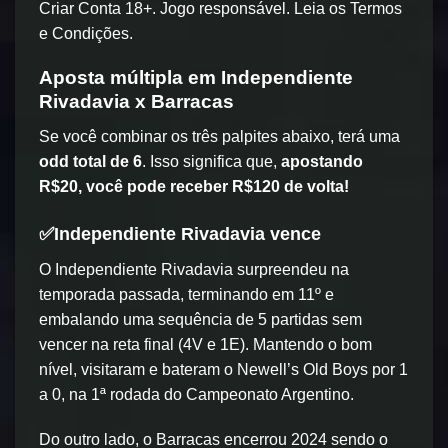
Criar Conta 18+. Jogo responsável. Leia os Termos
e Condições.
Aposta múltipla em Independiente
Rivadavia x Barracas
Se você combinar os três palpites abaixo, terá uma
odd total de 6
. Isso significa que,
apostando
R$20, você pode receber R$120 de volta!
✅
Independiente Rivadavia vence
O Independiente Rivadavia surpreendeu na
temporada passada, terminando em 11º e
embalando uma sequência de 5 partidas sem
vencer na reta final (4V e 1E). Mantendo o bom
nível, visitaram e bateram o Newell’s Old Boys por 1
a 0, na 1ª rodada do Campeonato Argentino.
Do outro lado, o Barracas encerrou 2024 sendo o